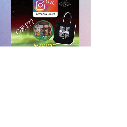
11月21日22日の2日間でオンラインストアにて受注
販売したSHADOWS EXCLAIM LIVE PHOTO T-
Shirtsを注文頂いたお客様を対象に大抽選会を開
催！！
話題のわかめラーメンかトートバックが抽選で
当たるチャンスです！
​受注番号を用意してご覧ください！！
MENU